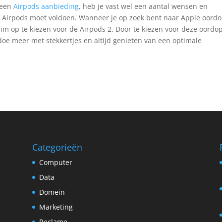
 een
Airpods aanbieding
, heb je vast wel een aantal wensen en
 Airpods moet voldoen. Wanneer je op zoek bent naar Apple oordo
slim op te kiezen voor de Airpods 2. Door te kiezen voor deze oordo
doe meer met stekkertjes en altijd genieten van een optimale
Categorieën
Computer
Data
Domein
Marketing
Reclame