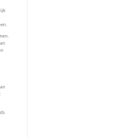
ijk
pen.
emen.
van
an
van
t
ods