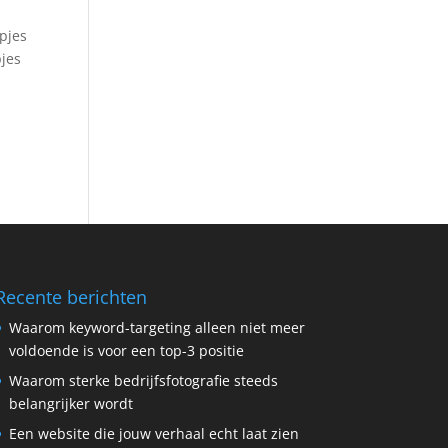
pjes
pjes
Recente berichten
Waarom keyword-targeting alleen niet meer
voldoende is voor een top-3 positie
Waarom sterke bedrijfsfotografie steeds
belangrijker wordt
Een website die jouw verhaal echt laat zien