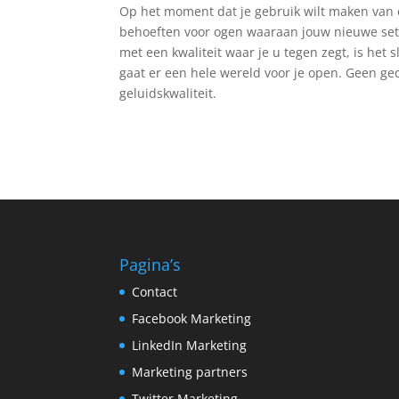
Op het moment dat je gebruik wilt maken van
behoeften voor ogen waaraan jouw nieuwe set
met een kwaliteit waar je u tegen zegt, is het 
gaat er een hele wereld voor je open. Geen ge
geluidskwaliteit.
Pagina’s
Contact
Facebook Marketing
LinkedIn Marketing
Marketing partners
Twitter Marketing