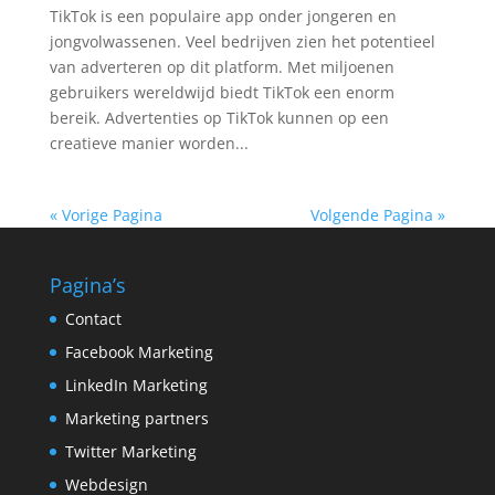
TikTok is een populaire app onder jongeren en
jongvolwassenen. Veel bedrijven zien het potentieel
van adverteren op dit platform. Met miljoenen
gebruikers wereldwijd biedt TikTok een enorm
bereik. Advertenties op TikTok kunnen op een
creatieve manier worden...
« Vorige Pagina
Volgende Pagina »
Pagina’s
Contact
Facebook Marketing
LinkedIn Marketing
Marketing partners
Twitter Marketing
Webdesign